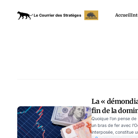
Accueil
Int
La « démondia
fin de la domi
par Rueconom
Quoique l’on pense de 
un bras de fer avec l’O
interposée, constitue u