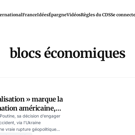
ernational
France
Idées
Épargne
Vidéos
Règles du CDS
Se connect
blocs économiques
lisation » marque la
nation américaine,
ics
Poutine, sa décision d’engager
ccident, via l’Ukraine
ne vraie rupture géopolitique