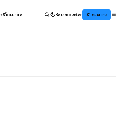
er
S'inscrire
Se connecter
S'inscrire