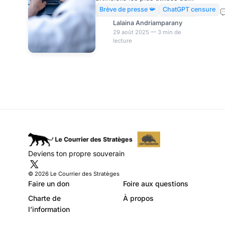
le monde, il reste strictement
Brève de presse 📯
ChatGPT censure
interdit dans une vingtaine de
Lalaina Andriamparany
pays. Entre censure politique,
29 août 2025 — 3 min de
lecture
conflits armés, absence de
services d’OpenAI et choix
culturels, les raisons de ces
blocages sont multiples. Ces
derniers temps, l’intelligence
artificielle générative ChatGPT
a fait beaucoup parler de lui.
Ses atouts et ses
inconvénients sont au cœur
de nombreux débats et les
avis des dirigeants du monde
Deviens ton propre souverain
ne son
© 2026 Le Courrier des Stratèges
Faire un don
Foire aux questions
Charte de
À propos
l’information