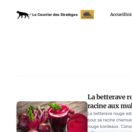
Accueil
Int
La betterave 
racine aux mul
par Frédéric C
La betterave rouge est
pour sa racine charnue,
rouge bordeaux. Conso