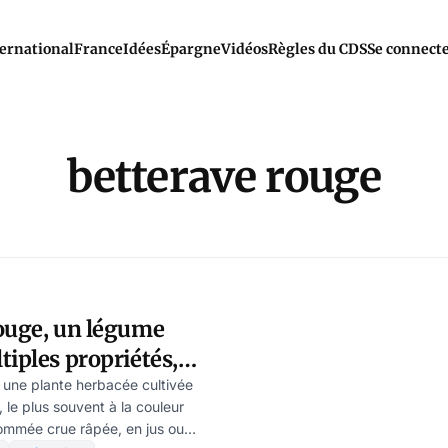
ernational
France
Idées
Épargne
Vidéos
Règles du CDS
Se connect
betterave rouge
rouge, un légume
tiples propriétés,
adiou
 une plante herbacée cultivée
 le plus souvent à la couleur
mmée crue râpée, en jus ou