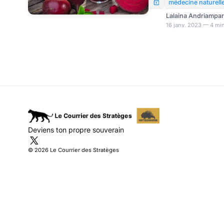
cuite, la betterave rou
médecine naturell
moins terreuse, regorge
Lalaina Andriampa
santé.
16 janv. 2023 — 4 min
Deviens ton propre souverain
© 2026 Le Courrier des Stratèges