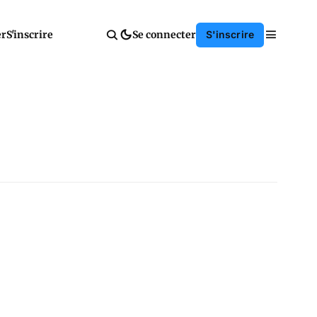
er
S'inscrire
Se connecter
S'inscrire