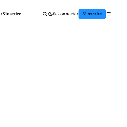
er
S'inscrire
Se connecter
S'inscrire