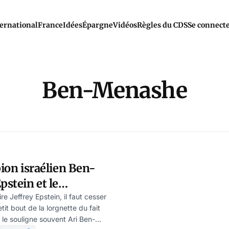
ernational
France
Idées
Épargne
Vidéos
Règles du CDS
Se connect
Ben-Menashe
pion israélien Ben-
stein et le
e Jeffrey Epstein, il faut cesser
tit bout de la lorgnette du fait
le souligne souvent Ari Ben-