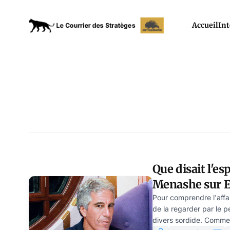
Accueil
Int
Que disait l'es
Menashe sur Ep
MOSSAD
Pour comprendre l'affair
de la regarder par le pe
divers sordide. Comme 