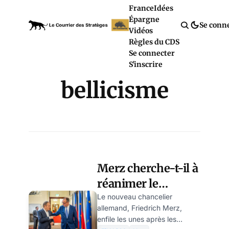
France
Idées
Épargne
Se conn
Vidéos
Règles du CDS
Se connecter
S'inscrire
bellicisme
Merz cherche-t-il à
réanimer le
militarisme
Le nouveau chancelier
allemand, Friedrich Merz,
allemand séculaire
enfile les unes après les