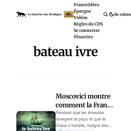
France
Idées
Épargne
Se conn
Vidéos
Règles du CDS
Se connecter
S'inscrire
bateau ivre
Moscovici montre
comment la France
de Macron est un
Pendant que les émeutes
ravagent le pays et que le
bateau ivre
chaos s’installe, malgré des