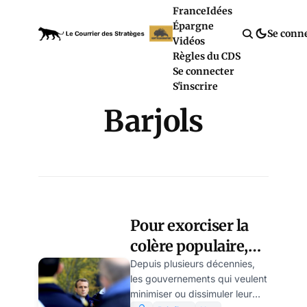
France
Idées
Épargne
Se conn
Vidéos
Règles du CDS
Se connecter
S'inscrire
Barjols
Pour exorciser la
colère populaire,
Macron tente
Depuis plusieurs décennies,
les gouvernements qui veulent
d’inventer un
minimiser ou dissimuler leur