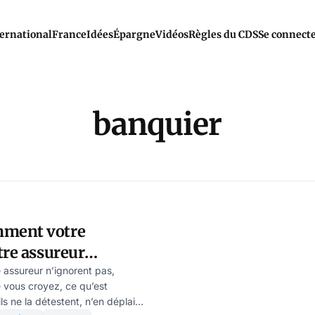
ernational
France
Idées
Épargne
Vidéos
Règles du CDS
Se connect
banquier
ment votre
tre assureur
logie pour vous
 assureur n’ignorent pas,
 vous croyez, ce qu’est
ils ne la détestent, n’en déplaise