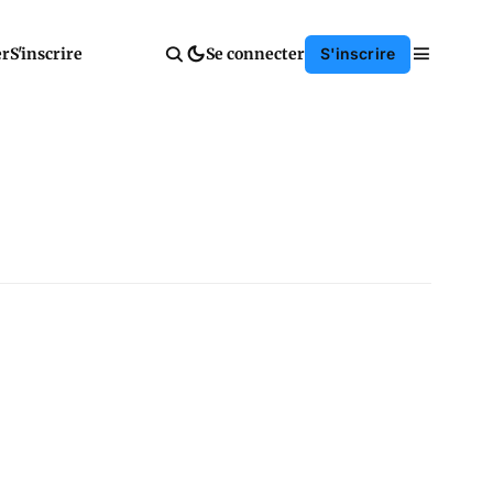
er
S'inscrire
Se connecter
S'inscrire