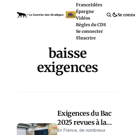
France
Idées
Épargne
Se conn
Vidéos
Règles du CDS
Se connecter
S'inscrire
baisse
exigences
Exigences du Bac
2025 revues à la
baisse:
En France, de nombreux