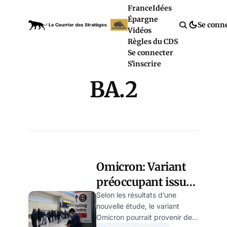
France
Idées
Épargne
Se conn
Vidéos
Règles du CDS
Se connecter
S'inscrire
BA.2
Omicron: Variant
préoccupant issu
de deux lignées
Selon les résultats d’une
nouvelle étude, le variant
antérieures de
Omicron pourrait provenir de