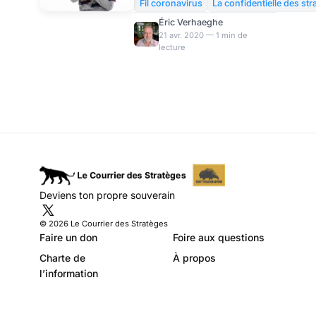
l’hydroxychloroquine
l’hydroxychloroquine et
Fil coronavirus
La confidentielle des st
l’azithromycine contre le
Éric Verhaeghe
coronavirus ? Une étude
21 avr. 2020 — 1 min de
lecture
portant sur plus de 1.000
patients semble parvenir à cet
objectif. Elle pose, du même
coup, la question du ridicule
des autorités françaises qui
continu
Deviens ton propre souverain
© 2026 Le Courrier des Stratèges
Faire un don
Foire aux questions
Charte de
À propos
l’information