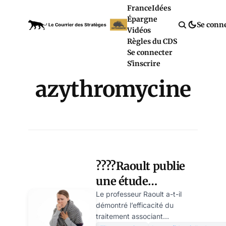
France
Idées
Épargne
Se conn
Vidéos
Règles du CDS
Se connecter
S'inscrire
azythromycine
????Raoult publie
une étude
montrant
Le professeur Raoult a-t-il
démontré l’efficacité du
l’efficacité de
traitement associant