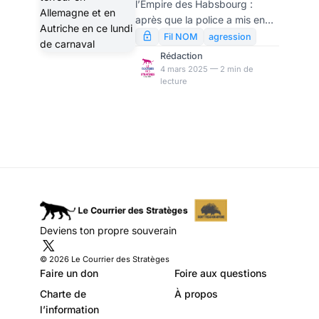
l’Empire des Habsbourg :
Autriche en ce
après que la police a mis en
lundi de carnaval
garde contre des situations
Fil NOM
agression
dangereuses pendant le
Rédaction
carnaval en Allemagne et en
4 mars 2025 — 2 min de
lecture
Autriche, des opérations de
grande envergure ont été
menées hier dans les deux
pays : alors qu’il s’agissait
apparemment d’une « fausse
alerte » à Vienne, des morts et
des blessés ont été déplorés à
Mannheim. Ces attentats sont
le signe d’une société qui
déraille de plus en plus. Mais
Deviens ton propre souverain
ils montrent aussi à quel point
les systèmes de s
© 2026 Le Courrier des Stratèges
Faire un don
Foire aux questions
Charte de
À propos
l’information