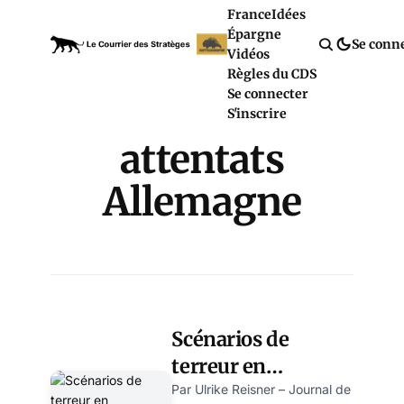
France
Idées
Épargne
Se conn
Vidéos
Règles du CDS
Se connecter
S'inscrire
attentats
Allemagne
Scénarios de
terreur en
Allemagne et en
Par Ulrike Reisner – Journal de