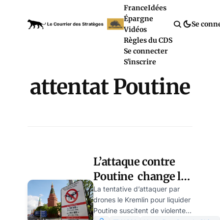
France
Idées
Épargne
Se conn
Vidéos
Règles du CDS
Se connecter
S'inscrire
attentat Poutine
L’attaque contre
Poutine change la
nature de
La tentative d’attaquer par
drones le Kremlin pour liquider
l’Opération
Poutine suscitent de violentes