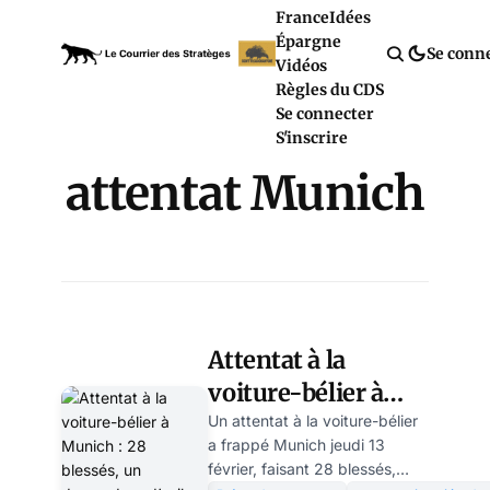
France
Idées
Épargne
Se conn
Vidéos
Règles du CDS
Se connecter
S'inscrire
attentat Munich
Attentat à la
voiture-bélier à
Munich : 28
Un attentat à la voiture-bélier
a frappé Munich jeudi 13
blessés, un
février, faisant 28 blessés,