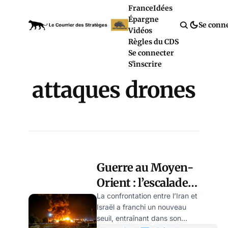
France
Idées
Épargne
Se conn
Vidéos
Règles du CDS
Se connecter
S'inscrire
attaques drones
Guerre au Moyen-
Orient : l’escalade
touche les
La confrontation entre l’Iran et
Israël a franchi un nouveau
infrastructures
seuil, entraînant dans son