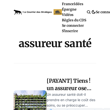
France
Idées
Épargne
Se conn
Vidéos
Règles du CDS
Se connecter
S'inscrire
assureur santé
[PAYANT] Tiens !
un assureur ose
penser la santé à
Un assureur santé doit-il
prendre en charge le coût des
contre-courant du
soins, ou se préoccuper