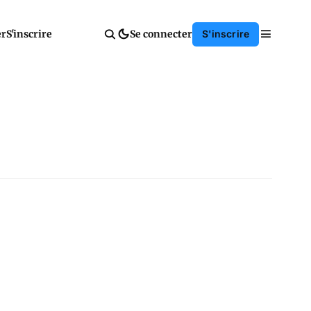
er
S'inscrire
Se connecter
S'inscrire