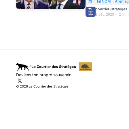
Aucune pénétration ver
Fil NOM
Allema
même la capture d’un q
courrier-strateges
forces armées ukraini
8 déc. 2023 — 2 min 
pas seulement à l’OTAN
Et c’est la presse allem
quitteraient-ils le navir
Deviens ton propre souverain
© 2026 Le Courrier des Stratèges