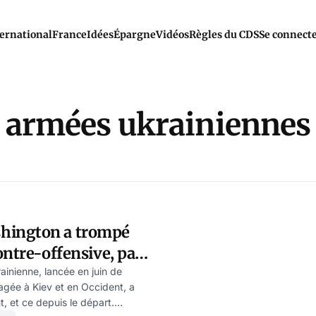
ernational
France
Idées
Épargne
Vidéos
Règles du CDS
Se connect
armées ukrainiennes
ington a trompé
ontre-offensive, par
ainienne, lancée en juin de
agée à Kiev et en Occident, a
 et ce depuis le départ.