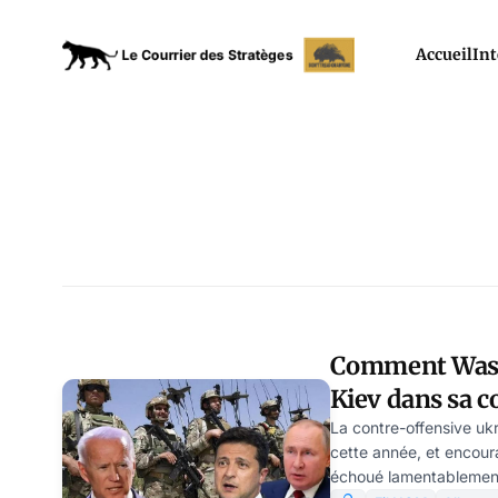
Accueil
Int
Comment Wash
Kiev dans sa c
Topwar
La contre-offensive ukr
cette année, et encour
échoué lamentablement,