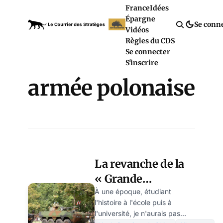
France
Idées
Épargne
Se conn
Vidéos
Règles du CDS
Se connecter
S'inscrire
armée polonaise
La revanche de la
« Grande
Pologne »? par
À une époque, étudiant
l'histoire à l'école puis à
Alexeï Belov
l'université, je n'aurais pas