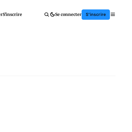
er
S'inscrire
Se connecter
S'inscrire