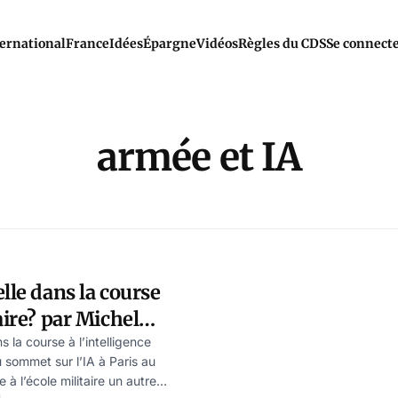
ernational
France
Idées
Épargne
Vidéos
Règles du CDS
Se connect
armée et IA
lle dans la course
aire? par Michel
 la course à l’intelligence
u sommet sur l’IA à Paris au
 à l’école militaire un autre