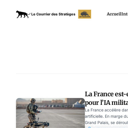
Accueil
Int
La France est-e
pour l’IA milit
Goldstein
La France accélère dans
artificielle. En marge d
Grand Palais, se déroule