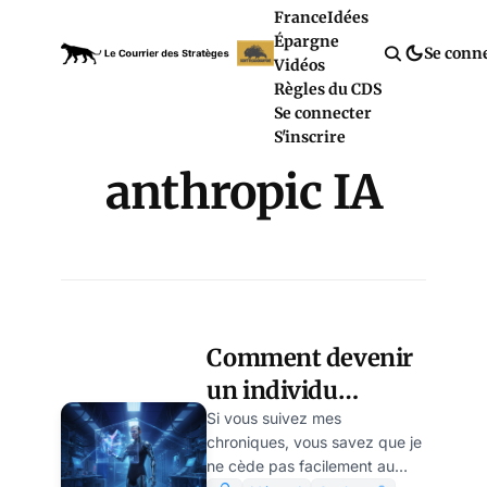
France
Idées
Épargne
Se conn
Vidéos
Règles du CDS
Se connecter
S'inscrire
anthropic IA
Comment devenir
un individu
augmenté grâce à
Si vous suivez mes
chroniques, vous savez que je
Anthropic, par
ne cède pas facilement au