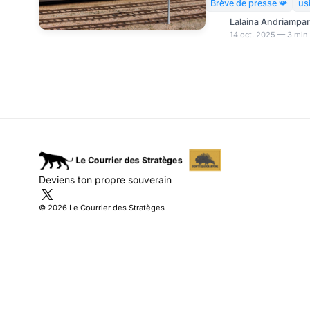
atone et montée en pui
Brève de presse 📯
us
Le constat du cabinet 
Lalaina Andriampa
pour l'industrie automo
14 oct. 2025 — 3 min 
cabinet de conseil Alix
concurrents sur le mar
les activités de nombr
obligeant ainsi à fermer
Deviens ton propre souverain
© 2026 Le Courrier des Stratèges