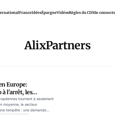
ernational
France
Idées
Épargne
Vidéos
Règles du CDS
Se connect
AlixPartners
en Europe:
 à l'arrêt, les
uent
uropéennes tournent à seulement
en moyenne, le secteur
à une tempête : une demande