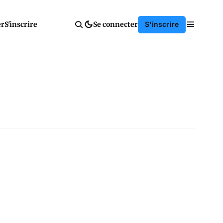
er
S'inscrire
Se connecter
S'inscrire