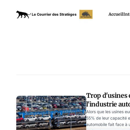
Accueil
Int
Trop d'usines 
l'industrie auto
Chinois attaq
Alors que les usines e
55% de leur capacité 
automobile fait face 