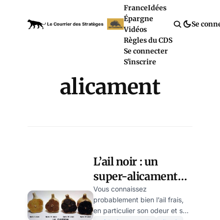
France
Idées
Épargne
Se conn
Vidéos
Règles du CDS
Se connecter
S'inscrire
alicament
L’ail noir : un
super-alicament
au succès
Vous connaissez
probablement bien l’ail frais,
phénoménal
en particulier son odeur et son