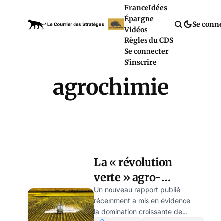
France
Idées
Épargne
Se conn
Vidéos
Règles du CDS
Se connecter
S'inscrire
agrochimie
La « révolution
verte » agro-
alimentaire, une
Un nouveau rapport publié
récemment a mis en évidence
menace pour la
la domination croissante de