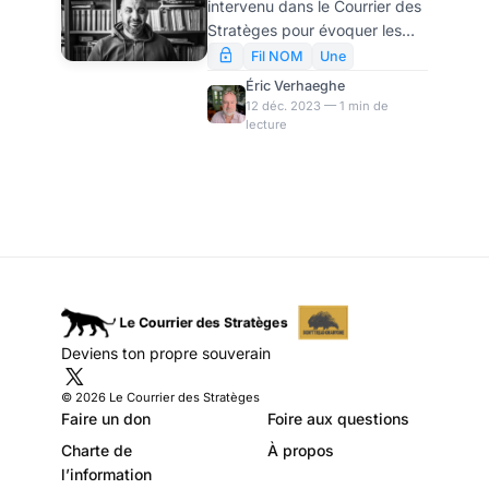
intervenu dans le Courrier des
d’opposition
Stratèges pour évoquer les
contrôlée
techniques de contre-
Fil NOM
Une
influence déployées par les
Éric Verhaeghe
services de renseignement. Il
12 déc. 2023 — 1 min de
lecture
revient sur ce sujet
aujourd’hui, en précisant les
notions d’agents canalisateurs
et de contrôleurs d’opinion,
tels qu’ils peuvent être «
installés » par le pouvoir en
place ou par des puissances
étrangères. Une interview qui
éclairent certains
comportements, y compris
Deviens ton propre souverain
dans la « résistance » et la «
dissidence ».
© 2026 Le Courrier des Stratèges
Faire un don
Foire aux questions
Charte de
À propos
l’information