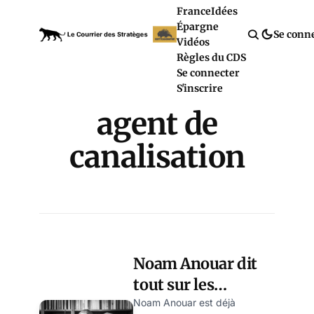
France
Idées
Épargne
Se conn
Vidéos
Règles du CDS
Se connecter
S'inscrire
agent de
canalisation
Noam Anouar dit
tout sur les
techniques
Noam Anouar est déjà