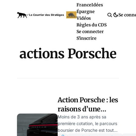
France
Idées
Épargne
Se conn
Vidéos
Règles du CDS
Se connecter
S'inscrire
actions Porsche
Action Porsche : les
raisons d’une
sortie de route
Moins de 3 ans après sa
première cotation, le parcours
boursier de Porsche est tout