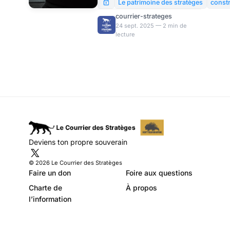
sauf un long fleuve tranquille
Le patrimoine des stratèges
constr
(voir graphique), la firme
courrier-strateges
mythique allemande ayant vu
24 sept. 2025 — 2 min de
lecture
sa capitalisation fondre de
moitié depuis 2022, dont 30%
depuis le début de l’année…
Deviens ton propre souverain
© 2026 Le Courrier des Stratèges
Faire un don
Foire aux questions
Charte de
À propos
l’information