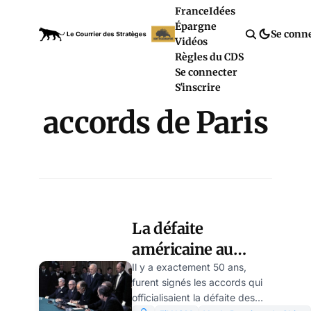
France
Idées
Épargne
Se conn
Vidéos
Règles du CDS
Se connecter
S'inscrire
accords de Paris
La défaite
américaine au
Vietnam est liée à
Il y a exactement 50 ans,
furent signés les accords qui
l’Ukraine, par
officialisaient la défaite des