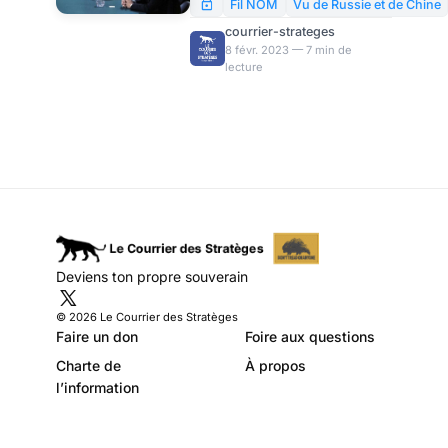
Evgeny Krutikov
États-Unis dans la guerre du
Fil NOM
Vu de Russie et de Chine
Vietnam. L’histoire même de
courrier-strateges
ce conflit, et les relations de
8 févr. 2023 — 7 min de
lecture
Washington avec les
Vietnamiens, et même la fuite
des troupes américaines,
rappellent de façon frappante
l’intervention américaine dans
les événements actuels en
Ukraine.
Deviens ton propre souverain
© 2026 Le Courrier des Stratèges
Faire un don
Foire aux questions
Charte de
À propos
l’information