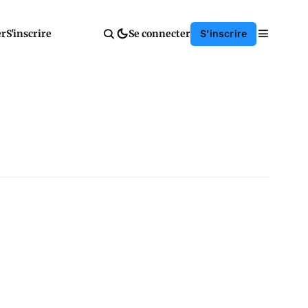
er
S'inscrire
Se connecter
S'inscrire