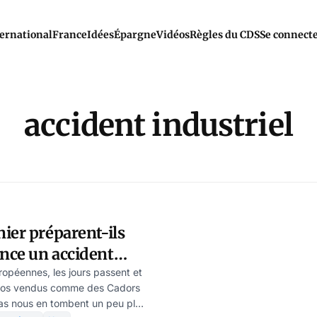
ernational
France
Idées
Épargne
Vidéos
Règles du CDS
Se connect
accident industriel
ier préparent-ils
nce un accident
çais ?
ropéennes, les jours passent et
alos vendus comme des Cadors
ras nous en tombent un peu plus