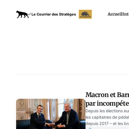
Accueil
Int
Macron et Barn
par incompéte
industriel fran
Depuis les élections eu
les capitaines de péd
depuis 2017 – et les b