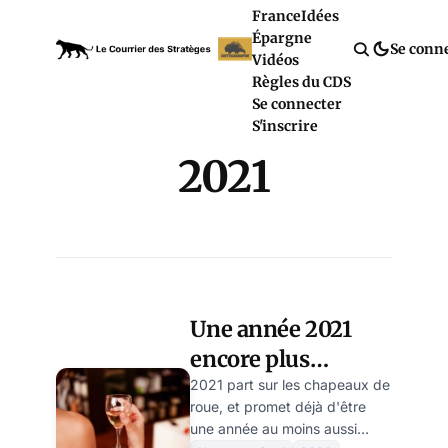
France
Idées
Épargne
Se conn
Vidéos
Règles du CDS
Se connecter
S'inscrire
2021
Une année 2021
encore plus
hystérique et
2021 part sur les chapeaux de
roue, et promet déjà d'être
hypocondriaque
une année au moins aussi