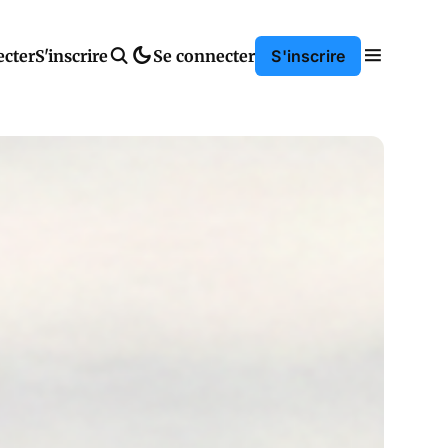
ecter
S'inscrire
Se connecter
S'inscrire