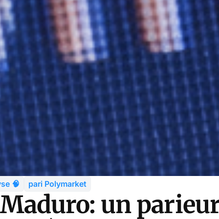
se 🧠
pari Polymarket
 Maduro: un parieur