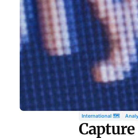
International 🗺️
Analy
Capture