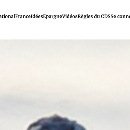
ational
France
Idées
Épargne
Vidéos
Règles du CDS
Se conn