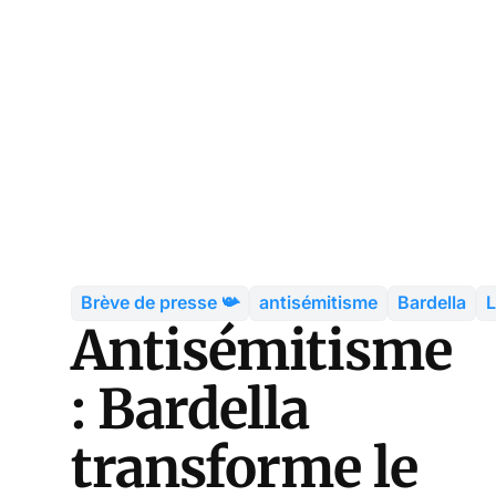
Brève de presse 📯
antisémitisme
Bardella
L
Antisémitisme
: Bardella
transforme le