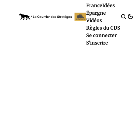
France
Idées
Épargne
Vidéos
Règles du CDS
Se connecter
S'inscrire