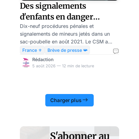
Des signalements
d'enfants en danger
retrouvés dans un sac-
Dix-neuf procédures pénales et
signalements de mineurs jetés dans un
poubelle : le CSM
sac-poubelle en août 2021. Le CSM a
sanctionne
statué le 9 avril 2026 : un an d'exclusion.
France ⚜️
Brève de presse 📯
Chronologie.
Rédaction
5 août 2026 — 12 min de lecture
Charger plus
S'abonner au