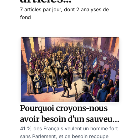
7 articles par jour, dont 2 analyses de
fond
Pourquoi croyons-nous
avoir besoin d'un sauveur
ou d'un roi pour relever la
41 % des Français veulent un homme fort
sans Parlement, et ce besoin recoupe