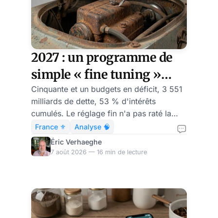
réglage
économique
fin
n'a
suffira-
pas
raté
t-
2027 : un programme de
la
simple « fine tuning »
il
trajectoire
socio-économique
Cinquante et un budgets en déficit, 3 551
française
à
milliards de dette, 53 % d'intérêts
:
suffira-t-il à relever la
cumulés. Le réglage fin n'a pas raté la
il
relever
France ?
trajectoire française : il est la trajectoire.
est
France ⚜️
Analyse 🧠
la
Éric Verhaeghe
la
trajectoire.
7 août 2026 — 16 min de lecture
France
?