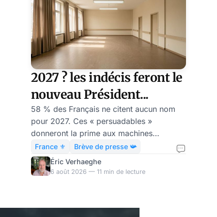
2027 ? les indécis feront le
nouveau Président...
58 % des Français ne citent aucun nom
pour 2027. Ces « persuadables »
donneront la prime aux machines
numériques et aux idéologies épaisses.
France ⚜️
Brève de presse 📯
Éric Verhaeghe
6 août 2026 — 11 min de lecture