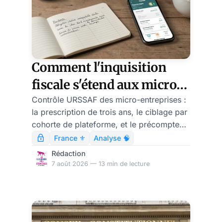
Comment l'inquisition
fiscale s'étend aux micro-
entrepreneurs
Contrôle URSSAF des micro-entreprises :
la prescription de trois ans, le ciblage par
cohorte de plateforme, et le précompte
obligatoire au 1er janvier 2027.
France ⚜️
Analyse 🧠
Rédaction
7 août 2026 — 13 min de lecture