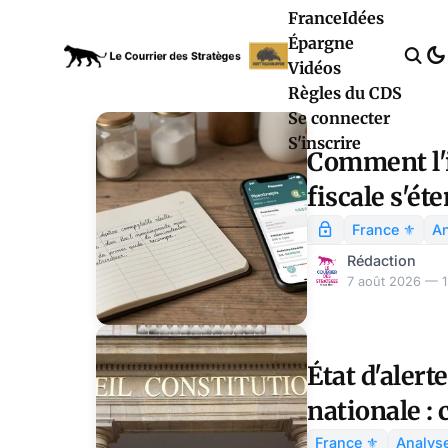
France
Idées
Épargne
Vidéos
Règles du CDS
Se connecter
S'inscrire
Comment l'
fiscale s'ét
entreprene
France ⚜️
An
Rédaction
7 août 2026 — 1
État d'alert
nationale : 
2027
vraiment va
France ⚜️
Analyse