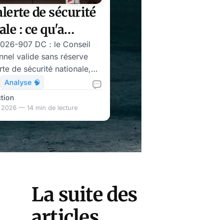
alerte de sécurité
le : ce qu'a
nt validé le
026-907 DC : le Conseil
onnel valide sans réserve
l constitutionnel
erte de sécurité nationale,
hmes URL et l'article 31 sur
Analyse 🧠
tions.
tion
 2026 — 14 min de lecture
La suite des
articles...