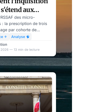
t l'inquisition
 s'étend aux
-entrepreneurs
URSSAF des micro-
 : la prescription de trois
blage par cohorte de
, et le précompte
ce ⚜️
Analyse 🧠
e au 1er janvier 2027.
tion
 2026 — 13 min de lecture