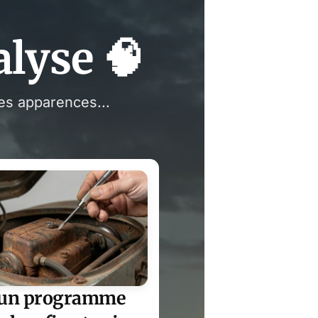
lyse 🧠
es apparences...
: un programme