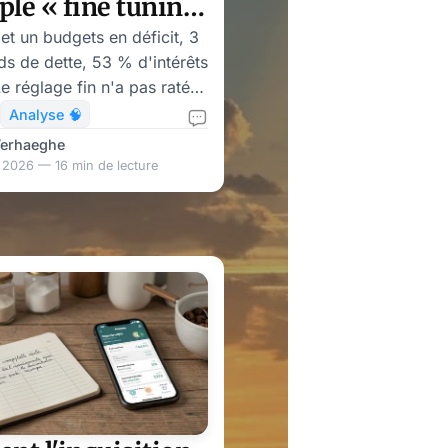
ple « fine tuning
io-économique
et un budgets en déficit, 3
rds de dette, 53 % d'intérêts
-t-il à relever la
e réglage fin n'a pas raté la
 ?
française : il est la
Analyse 🧠
.
Verhaeghe
 2026 — 16 min de lecture