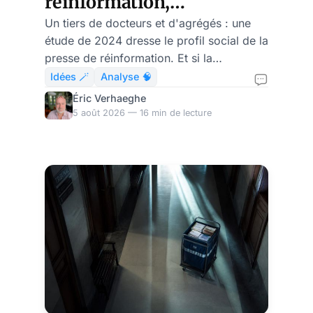
réinformation,
continuation de la caste
Un tiers de docteurs et d'agrégés : une
étude de 2024 dresse le profil social de la
par d'autres moyens ?
presse de réinformation. Et si la
dissidence continuait la caste ?
Idées 🪄
Analyse 🧠
Éric Verhaeghe
5 août 2026 — 16 min de lecture