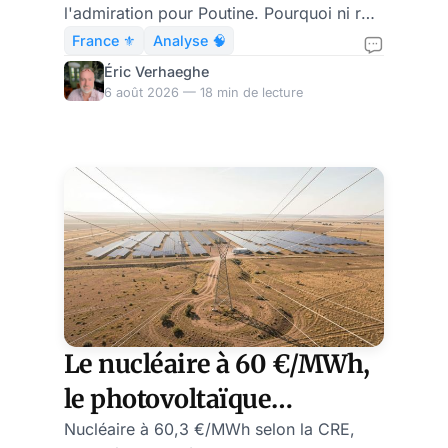
France ?
l'admiration pour Poutine. Pourquoi ni roi
ni sauveur ne releveront la France.
France ⚜️
Analyse 🧠
Éric Verhaeghe
6 août 2026 — 18 min de lecture
Le nucléaire à 60 €/MWh,
le photovoltaïque
subventionné à 266 € : ce
Nucléaire à 60,3 €/MWh selon la CRE,