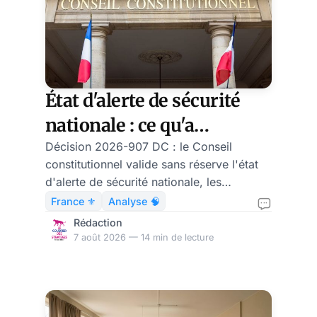
État d'alerte de sécurité
nationale : ce qu'a
vraiment validé le Conseil
Décision 2026-907 DC : le Conseil
constitutionnel valide sans réserve l'état
constitutionnel
d'alerte de sécurité nationale, les
algorithmes URL et l'article 31 sur les
France ⚜️
Analyse 🧠
publications.
Rédaction
7 août 2026 — 14 min de lecture