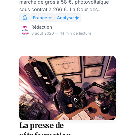
marché de gros à 58 €, photovoltaïque
que documente la Cour des
sous contrat à 266 €. La Cour des
comptes
comptes chiffre l'écart à 26,3 milliards
France ⚜️
Analyse 🧠
d'euros.
Rédaction
6 août 2026 — 14 min de lecture
La presse de